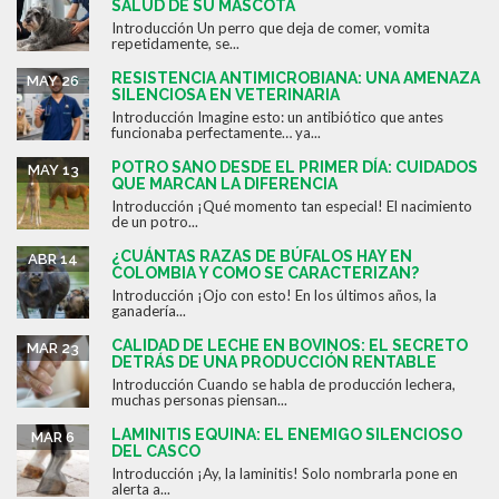
SALUD DE SU MASCOTA
Introducción Un perro que deja de comer, vomita
repetidamente, se...
RESISTENCIA ANTIMICROBIANA: UNA AMENAZA
MAY 26
SILENCIOSA EN VETERINARIA
Introducción Imagine esto: un antibiótico que antes
funcionaba perfectamente… ya...
POTRO SANO DESDE EL PRIMER DÍA: CUIDADOS
MAY 13
QUE MARCAN LA DIFERENCIA
Introducción ¡Qué momento tan especial! El nacimiento
de un potro...
¿CUÁNTAS RAZAS DE BÚFALOS HAY EN
ABR 14
COLOMBIA Y COMO SE CARACTERIZAN?
Introducción ¡Ojo con esto! En los últimos años, la
ganadería...
CALIDAD DE LECHE EN BOVINOS: EL SECRETO
MAR 23
DETRÁS DE UNA PRODUCCIÓN RENTABLE
Introducción Cuando se habla de producción lechera,
muchas personas piensan...
LAMINITIS EQUINA: EL ENEMIGO SILENCIOSO
MAR 6
DEL CASCO
Introducción ¡Ay, la laminitis! Solo nombrarla pone en
alerta a...