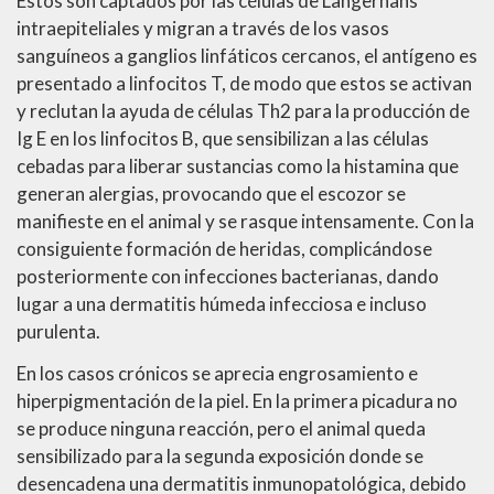
Estos son captados por las células de Langerhans
intraepiteliales y migran a través de los vasos
sanguíneos a ganglios linfáticos cercanos, el antígeno es
presentado a linfocitos T, de modo que estos se activan
y reclutan la ayuda de células Th2 para la producción de
Ig E en los linfocitos B, que sensibilizan a las células
cebadas para liberar sustancias como la histamina que
generan alergias, provocando que el escozor se
manifieste en el animal y se rasque intensamente. Con la
consiguiente formación de heridas, complicándose
posteriormente con infecciones bacterianas, dando
lugar a una dermatitis húmeda infecciosa e incluso
purulenta.
En los casos crónicos se aprecia engrosamiento e
hiperpigmentación de la piel. En la primera picadura no
se produce ninguna reacción, pero el animal queda
sensibilizado para la segunda exposición donde se
desencadena una dermatitis inmunopatológica, debido