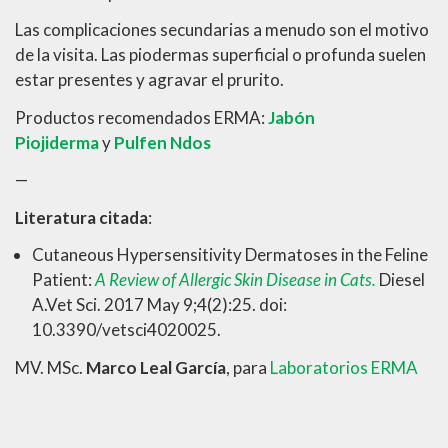
Las complicaciones secundarias a menudo son el motivo
de la visita. Las piodermas superficial o profunda suelen
estar presentes y agravar el prurito.
Productos recomendados ERMA:
Jabón
Piojiderma
y
Pulfen Ndos
—
Literatura citada
:
Cutaneous Hypersensitivity Dermatoses in the Feline
Patient:
A Review of Allergic Skin Disease in Cats.
Diesel
A.Vet Sci. 2017 May 9;4(2):25. doi:
10.3390/vetsci4020025.
MV. MSc.
Marco Leal García
, para
Laboratorios ERMA