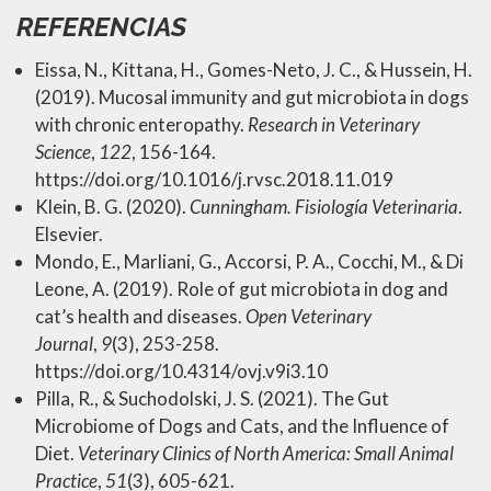
REFERENCIAS
Eissa, N., Kittana, H., Gomes-Neto, J. C., & Hussein, H.
(2019). Mucosal immunity and gut microbiota in dogs
with chronic enteropathy.
Research in Veterinary
Science
,
122
, 156-164.
https://doi.org/10.1016/j.rvsc.2018.11.019
Klein, B. G. (2020).
Cunningham. Fisiología Veterinaria
.
Elsevier.
Mondo, E., Marliani, G., Accorsi, P. A., Cocchi, M., & Di
Leone, A. (2019). Role of gut microbiota in dog and
cat’s health and diseases.
Open Veterinary
Journal
,
9
(3), 253-258.
https://doi.org/10.4314/ovj.v9i3.10
Pilla, R., & Suchodolski, J. S. (2021). The Gut
Microbiome of Dogs and Cats, and the Influence of
Diet.
Veterinary Clinics of North America: Small Animal
Practice
,
51
(3), 605-621.