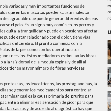
cumple variadas y muy importantes funciones de
M
mulos que en las mascotas pueden causar malestar
O
ción desagradable que puede generar diferentes deseos
P
carse el pelo. Es un signo muy común en los perros y
s quita la tranquilidad y puede en ocasiones afectar
Ú
e puede estar relacionado con el dolor, tiene vías
íficas del cerebro. El prurito comienza con la
lulas de la piel como son los queratinocitos,
gunos nervios. Estos mediadores estimulan las fibras
a la raíz dorsal de la medula espinal y de allí al
picos tienen mayor número de fibras nerviosas
 proteasas, los leucotrienos, las prostaglandinas, la
de ellas se generan los medicamentos para controlar
eterminar cual es la causa primaria del prurito para
aciente a eliminar esa sensación de picor para que
iadas las causas y de acuerdo al diagnóstico hay que