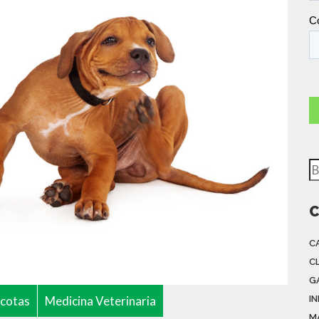
B
C
C
C
G
cotas
Medicina Veterinaria
I
M