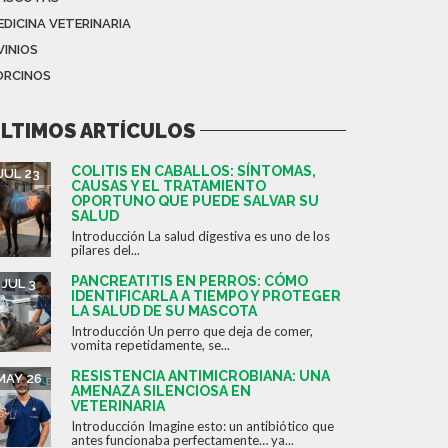
EDICINA VETERINARIA
VINIOS
ORCINOS
LTIMOS ARTÍCULOS
COLITIS EN CABALLOS: SÍNTOMAS,
JUL 23
CAUSAS Y EL TRATAMIENTO
OPORTUNO QUE PUEDE SALVAR SU
SALUD
Introducción La salud digestiva es uno de los
pilares del...
PANCREATITIS EN PERROS: CÓMO
JUL 3
IDENTIFICARLA A TIEMPO Y PROTEGER
LA SALUD DE SU MASCOTA
Introducción Un perro que deja de comer,
vomita repetidamente, se...
RESISTENCIA ANTIMICROBIANA: UNA
MAY 26
AMENAZA SILENCIOSA EN
VETERINARIA
Introducción Imagine esto: un antibiótico que
antes funcionaba perfectamente… ya...