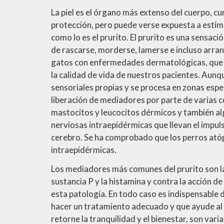
La piel es el órgano más extenso del cuerpo, 
protección, pero puede verse expuesta a estí
como lo es el prurito. El prurito es una sensa
de rascarse, morderse, lamerse e incluso arran
gatos con enfermedades dermatológicas, que le
la calidad de vida de nuestros pacientes. Aunqu
sensoriales propias y se procesa en zonas espec
liberación de mediadores por parte de varias cé
mastocitos y leucocitos dérmicos y también al
nerviosas intraepidérmicas que llevan el impulso 
cerebro. Se ha comprobado que los perros ató
intraepidérmicas.
Los mediadores más comunes del prurito son las
sustancia P y la histamina y contra la acción 
esta patología. En todo caso es indispensable d
hacer un tratamiento adecuado y que ayude al p
retorne la tranquilidad y el bienestar, son var