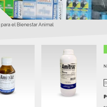
 para el Bienestar Animal
N
B
P