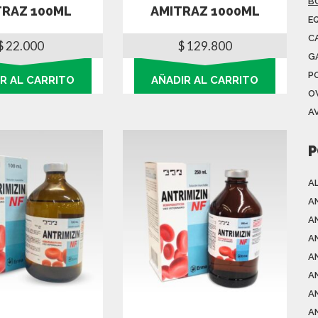
B
TRAZ 100ML
AMITRAZ 1000ML
E
C
$
22.000
$
129.800
G
P
R AL CARRITO
AÑADIR AL CARRITO
O
A
P
A
A
A
A
A
A
A
A