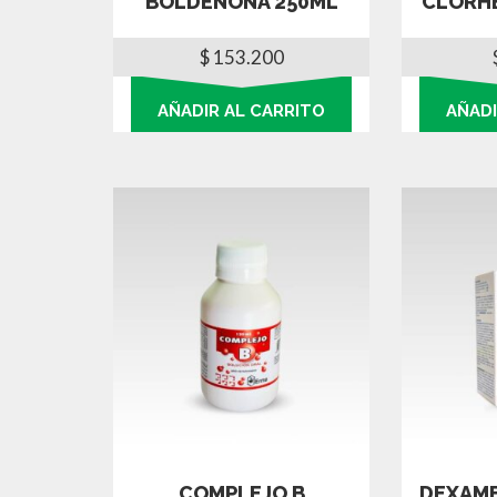
BOLDENONA 250ML
CLORHE
$
153.200
AÑADIR AL CARRITO
AÑADI
COMPLEJO B
DEXAME