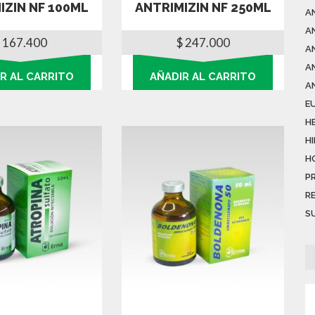
IZIN NF 100ML
ANTRIMIZIN NF 250ML
A
A
167.400
$
247.000
A
A
R AL CARRITO
AÑADIR AL CARRITO
A
E
H
H
H
P
R
S