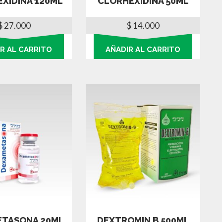
XIDINA 120ML
CLORHEXIDINA 50ML
$
27.000
$
14.000
R AL CARRITO
AÑADIR AL CARRITO
TASONA 20ML
DEXTROMIN B 500ML