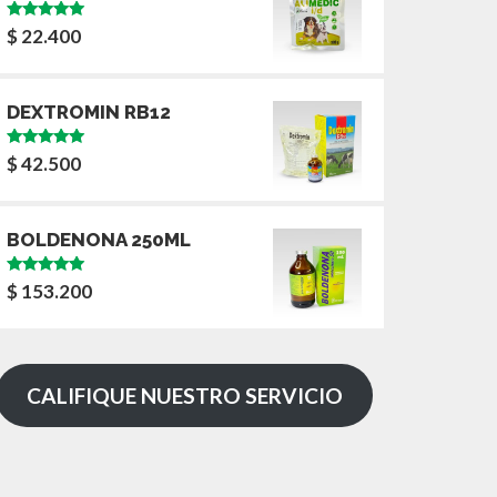
Valorado
$
22.400
con
5.00
de
5
DEXTROMIN RB12
Valorado
$
42.500
con
5.00
de
5
BOLDENONA 250ML
Valorado
$
153.200
con
5.00
de
5
CALIFIQUE NUESTRO SERVICIO