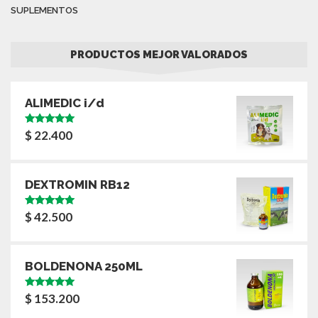
SUPLEMENTOS
PRODUCTOS MEJOR VALORADOS
ALIMEDIC i/d
Valorado
$
22.400
con
5.00
de
5
DEXTROMIN RB12
Valorado
$
42.500
con
5.00
de
5
BOLDENONA 250ML
Valorado
$
153.200
con
5.00
de
5