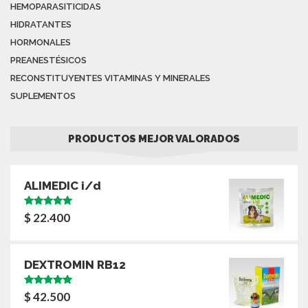
HEMOPARASITICIDAS
HIDRATANTES
HORMONALES
PREANESTÉSICOS
RECONSTITUYENTES VITAMINAS Y MINERALES
SUPLEMENTOS
PRODUCTOS MEJOR VALORADOS
ALIMEDIC i/d
Valorado
$
22.400
con
5.00
de
5
DEXTROMIN RB12
Valorado
$
42.500
con
5.00
de