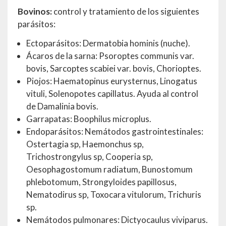
Bovinos:
control y tratamiento de los siguientes
parásitos:
Ectoparásitos: Dermatobia hominis (nuche).
Ácaros de la sarna: Psoroptes communis var.
bovis, Sarcoptes scabiei var. bovis, Chorioptes.
Piojos: Haematopinus eurysternus, Linogatus
vituli, Solenopotes capillatus. Ayuda al control
de Damalinia bovis.
Garrapatas: Boophilus microplus.
Endoparásitos: Nemátodos gastrointestinales:
Ostertagia sp, Haemonchus sp,
Trichostrongylus sp, Cooperia sp,
Oesophagostomum radiatum, Bunostomum
phlebotomum, Strongyloides papillosus,
Nematodirus sp, Toxocara vitulorum, Trichuris
sp.
Nemátodos pulmonares: Dictyocaulus viviparus.