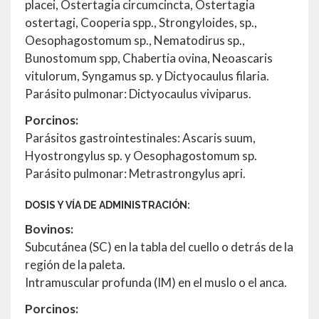
placei, Ostertagia circumcincta, Ostertagia
ostertagi, Cooperia spp., Strongyloides, sp.,
Oesophagostomum sp., Nematodirus sp.,
Bunostomum spp, Chabertia ovina, Neoascaris
vitulorum, Syngamus sp. y Dictyocaulus filaria.
Parásito pulmonar: Dictyocaulus viviparus.
Porcinos:
Parásitos gastrointestinales: Ascaris suum,
Hyostrongylus sp. y Oesophagostomum sp.
Parásito pulmonar: Metrastrongylus apri.
DOSIS Y VÍA DE ADMINISTRACIÓN:
Bovinos:
Subcutánea (SC) en la tabla del cuello o detrás de la
región de la paleta.
Intramuscular profunda (IM) en el muslo o el anca.
Porcinos: