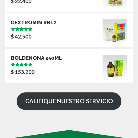
$
22.400
con
5.00
de
5
DEXTROMIN RB12
Valorado
$
42.500
con
5.00
de
5
BOLDENONA 250ML
Valorado
$
153.200
con
5.00
de
5
CALIFIQUE NUESTRO SERVICIO