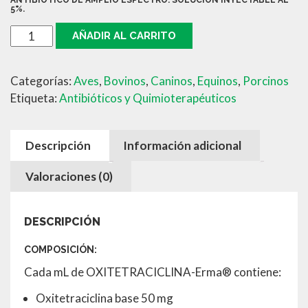
ANTIBIÓTICO DE AMPLIO ESPECTRO. SOLUCIÓN INYECTABLE AL
5%.
OXITETRACICLINA
AÑADIR AL CARRITO
100ML
cantidad
Categorías:
Aves
,
Bovinos
,
Caninos
,
Equinos
,
Porcinos
Etiqueta:
Antibióticos y Quimioterapéuticos
Descripción
Información adicional
Valoraciones (0)
DESCRIPCIÓN
COMPOSICIÓN:
Cada mL de OXITETRACICLINA-Erma® contiene:
Oxitetraciclina base 50 mg