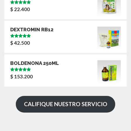
Valorado
$
22.400
con
5.00
de
5
DEXTROMIN RB12
Valorado
$
42.500
con
5.00
de
5
BOLDENONA 250ML
Valorado
$
153.200
con
5.00
de
5
CALIFIQUE NUESTRO SERVICIO