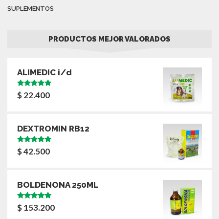
SUPLEMENTOS
PRODUCTOS MEJOR VALORADOS
ALIMEDIC i/d
Valorado
$
22.400
con
5.00
de
5
DEXTROMIN RB12
Valorado
$
42.500
con
5.00
de
5
BOLDENONA 250ML
Valorado
$
153.200
con
5.00
de
5