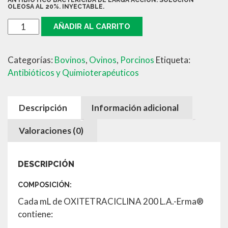
ANTIBIÓTICO BACTERICIDA DE LARGA ACCIÓN. SOLUCIÓN
OLEOSA AL 20%. INYECTABLE.
OXITETRACICLINA
AÑADIR AL CARRITO
LA
50ML
Categorías:
Bovinos
,
Ovinos
,
Porcinos
Etiqueta:
cantidad
Antibióticos y Quimioterapéuticos
Descripción
Información adicional
Valoraciones (0)
DESCRIPCIÓN
COMPOSICIÓN:
Cada mL de OXITETRACICLINA 200 L.A.-Erma®
contiene: