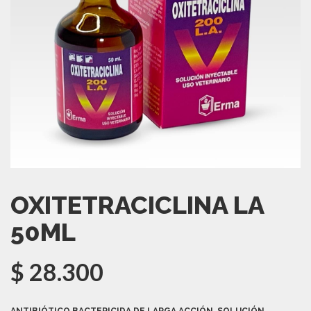
OXITETRACICLINA LA
50ML
$
28.300