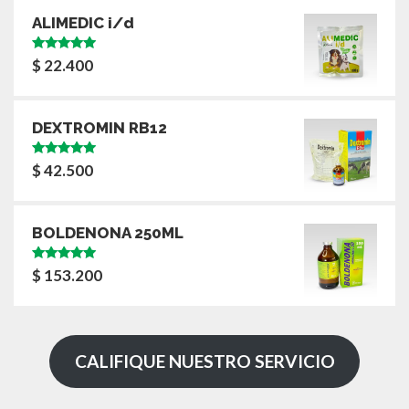
ALIMEDIC i/d
Valorado
$
22.400
con
5.00
de
5
DEXTROMIN RB12
Valorado
$
42.500
con
5.00
de
5
BOLDENONA 250ML
Valorado
$
153.200
con
5.00
de
5
CALIFIQUE NUESTRO SERVICIO