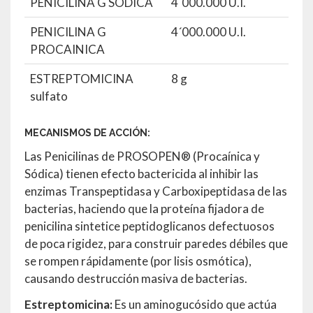
PENICILINA G SODICA
4´000.000 U.I.
PENICILINA G
4´000.000 U.I.
PROCAINICA
ESTREPTOMICINA
8 g
sulfato
MECANISMOS DE ACCIÓN:
Las Penicilinas de PROSOPEN® (Procaínica y
Sódica) tienen efecto bactericida al inhibir las
enzimas Transpeptidasa y Carboxipeptidasa de las
bacterias, haciendo que la proteína fijadora de
penicilina sintetice peptidoglicanos defectuosos
de poca rigidez, para construir paredes débiles que
se rompen rápidamente (por lisis osmótica),
causando destrucción masiva de bacterias.
Estreptomicina:
Es un aminogucósido que actúa