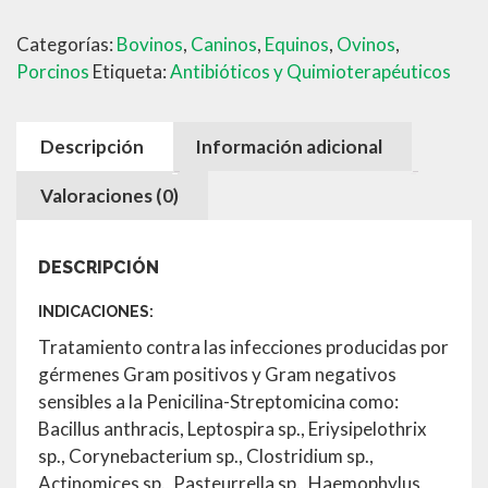
Categorías:
Bovinos
,
Caninos
,
Equinos
,
Ovinos
,
Porcinos
Etiqueta:
Antibióticos y Quimioterapéuticos
Descripción
Información adicional
Valoraciones (0)
DESCRIPCIÓN
INDICACIONES:
Tratamiento contra las infecciones producidas por
gérmenes Gram positivos y Gram negativos
sensibles a la Penicilina-Streptomicina como:
Bacillus anthracis, Leptospira sp., Eriysipelothrix
sp., Corynebacterium sp., Clostridium sp.,
Actinomices sp., Pasteurrella sp., Haemophylus