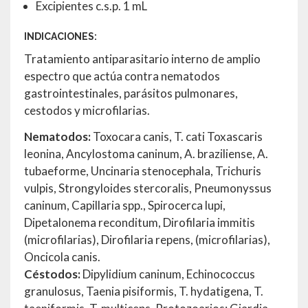
Excipientes c.s.p. 1 mL
INDICACIONES:
Tratamiento antiparasitario interno de amplio
espectro que actúa contra nematodos
gastrointestinales, parásitos pulmonares,
cestodos y microfilarias.
Nematodos:
Toxocara canis, T. cati Toxascaris
leonina, Ancylostoma caninum, A. braziliense, A.
tubaeforme, Uncinaria stenocephala, Trichuris
vulpis, Strongyloides stercoralis, Pneumonyssus
caninum, Capillaria spp., Spirocerca lupi,
Dipetalonema reconditum, Dirofilaria immitis
(microfilarias), Dirofilaria repens, (microfilarias),
Oncicola canis.
Céstodos:
Dipylidium caninum, Echinococcus
granulosus, Taenia pisiformis, T. hydatigena, T.