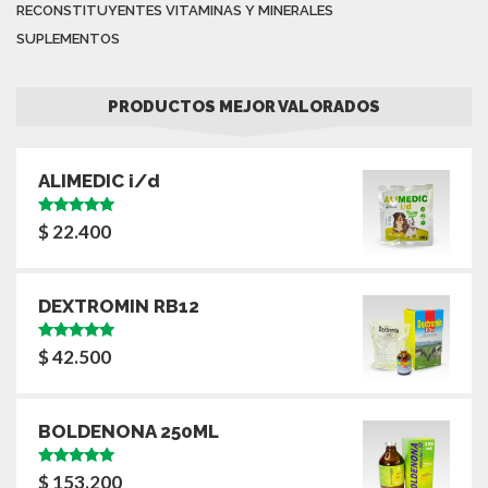
RECONSTITUYENTES VITAMINAS Y MINERALES
SUPLEMENTOS
PRODUCTOS MEJOR VALORADOS
ALIMEDIC i/d
Valorado
$
22.400
con
5.00
de
5
DEXTROMIN RB12
Valorado
$
42.500
con
5.00
de
5
BOLDENONA 250ML
Valorado
$
153.200