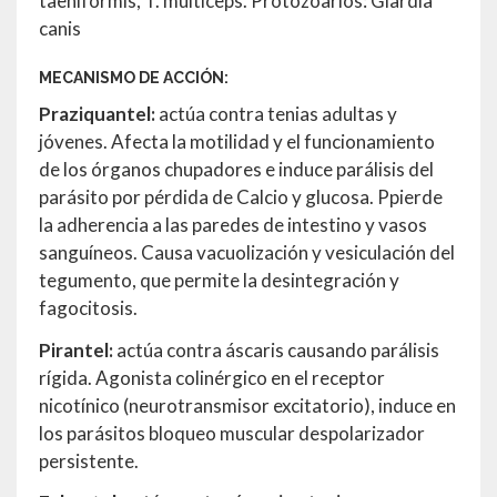
taeniformis, T. multiceps. Protozoarios: Giardia
canis
MECANISMO DE ACCIÓN:
Praziquantel:
actúa contra tenias adultas y
jóvenes. Afecta la motilidad y el funcionamiento
de los órganos chupadores e induce parálisis del
parásito por pérdida de Calcio y glucosa. Ppierde
la adherencia a las paredes de intestino y vasos
sanguíneos. Causa vacuolización y vesiculación del
tegumento, que permite la desintegración y
fagocitosis.
Pirantel:
actúa contra áscaris causando parálisis
rígida. Agonista colinérgico en el receptor
nicotínico (neurotransmisor excitatorio), induce en
los parásitos bloqueo muscular despolarizador
persistente.